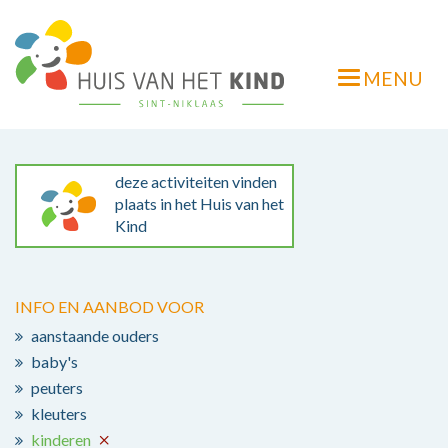
Overslaan
en
naar
MENU
de
Navigatie
inhoud
wisselen
gaan
deze activiteiten vinden
plaats in het Huis van het
Kind
INFO EN AANBOD VOOR
aanstaande ouders
baby's
peuters
kleuters
kinderen