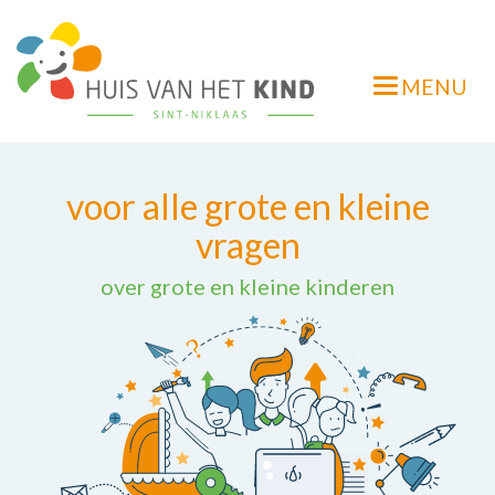
Overslaan
en
naar
MENU
de
Navigatie
inhoud
wisselen
gaan
voor alle grote en kleine
vragen
over grote en kleine kinderen