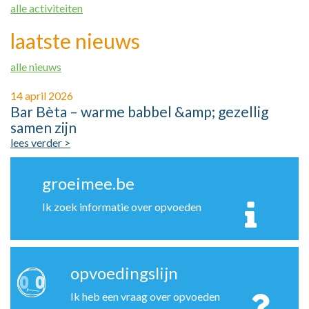
alle activiteiten
laatste nieuws
alle nieuws
14 april 2026
Bar Bèta – warme babbel &amp; gezellig
samen zijn
lees verder >
groeimee.be
Ik zoek informatie over opvoeden
opvoedingslijn
Ik heb een vraag over opvoeden